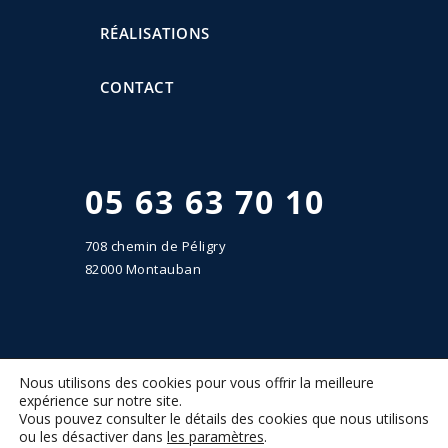
RÉALISATIONS
CONTACT
05 63 63 70 10
708 chemin de Péligry
82000 Montauban
Ets Romanzin
©2022 | Tous droits réservés.
Nous utilisons des cookies pour vous offrir la meilleure
Réalisation : MULTIMED SOLUTIONS
expérience sur notre site.
Mentions légales
|
Plan du site
Vous pouvez consulter le détails des cookies que nous utilisons
ou les désactiver dans
les paramètres
.